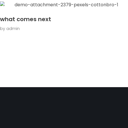
what comes next
by
admin
Konfor ve zarafetin buluştuğu, size
özel bir konaklama deneyimi
sunuyoruz.